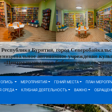
Республика Бурятия, город Северобайкальс
униципальное автономное учреждение куль
«Централизованная библиотечная система
ТОПИСЬ
МЕРОПРИЯТИЯ
ГЕНИЙ МЕСТА
ПЛАН МЕРОПР
Я СРЕДА
КЛУБНАЯ ДЕЯТЕЛЬНОСТЬ
ВАЖНО
ОБРАЩЕН