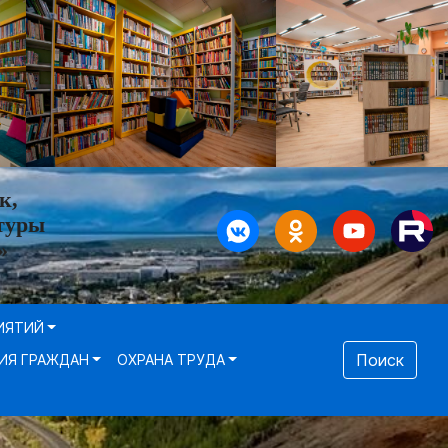
к,
туры
»
ИЯТИЙ
Поиск
ИЯ ГРАЖДАН
ОХРАНА ТРУДА