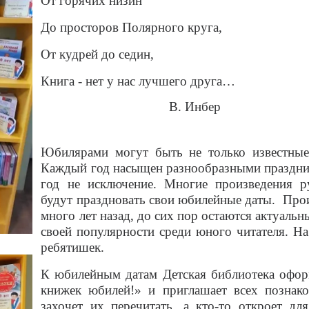
От горячих низин
До просторов Полярного круга,
От кудрей до седин,
Книга - нет у нас лучшего друга…
В. Инбер
Юбилярами могут быть не только известные 
Каждый год насыщен разнообразными праздни
год не исключение. Многие произведения р
будут праздновать свои юбилейные даты. Про
много лет назад, до сих пор остаются актуальн
своей популярности среди юного читателя. Н
ребятишек.
К юбилейным датам Детская библиотека офор
книжек юбилей!» и приглашает всех познако
захочет их перечитать, а кто-то откроет дл