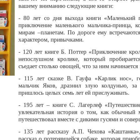
вашему вниманию следующие книги:
- 80 лет со дня выхода книги «Маленький 
приключение маленького мальчика-принца, к
мирам –планетам. По дороге ему встречаютс
характером, привычками.
- 120 лет книге Б. Поттер «Приключение крол
непослушном кролике, который пробираетс
съедает столько овощей, что за ним начинается 
- 115 лет сказке В. Гауфа «Карлик нос», г
мальчик Яков, дразнил злую колдунью, за
пришлось целых семь лет ей прислуживать.
- 195 лет – книге С. Лагерлеф «Путешестви
увлекательная история о том, как обычный 
путешествовал вместе с дикими гусями и сове
- 135 лет рассказу А.П. Чехова «Каштанка»
рассказ о потерявшейся собаке, которая приобр