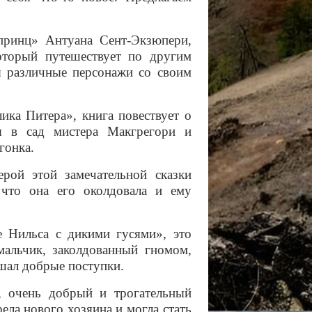
принц» Антуана Сент-Экзюпери,
оторый путешествует по другим
я различные персонажи со своим
ика Питера», книга повествует о
я в сад мистера Макгрегори и
гонка.
ерой этой замечательной сказки
 что она его околдовала и ему
е Нильса с дикими гусями», это
мальчик, заколдованный гномом,
ршал добрые поступки.
, очень добрый и трогательный
ела нового хозяина и могла стать