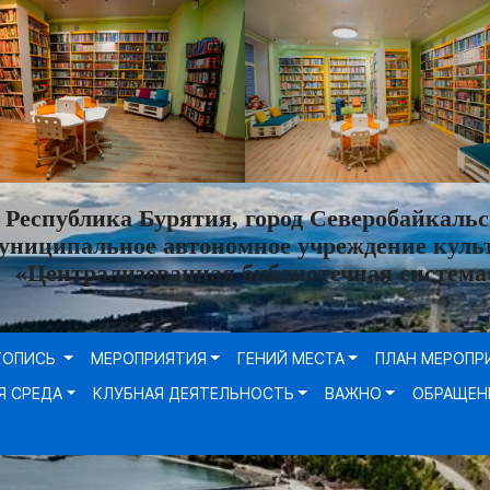
Республика Бурятия, город Северобайкальс
униципальное автономное учреждение куль
«Централизованная библиотечная система
ТОПИСЬ
МЕРОПРИЯТИЯ
ГЕНИЙ МЕСТА
ПЛАН МЕРОПР
Я СРЕДА
КЛУБНАЯ ДЕЯТЕЛЬНОСТЬ
ВАЖНО
ОБРАЩЕН