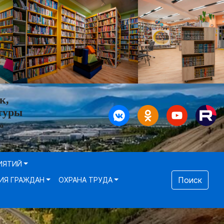
к,
туры
»
ИЯТИЙ
Поиск
ИЯ ГРАЖДАН
ОХРАНА ТРУДА