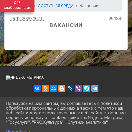
для
Вакансии
ГЛАВНАЯ
ДОСТУПНАЯ СРЕДА
слабовидящих
29.12.2020 16:10
134
ВАКАНСИИ
Пользуясь нашим сайтом, вы соглашаетесь с политикой
обработки персональных данных а также с тем что наш
2026 Г. BIBLSBK.RU
веб-сайт и другие подключенные к веб-сайту сторонние
ВХОД
сервисы используют cookies такие как Яндекс Метрика,
КАРТА САЙТА
"Госуслуги", "PRO.Культура", "Спутник аналитика".
ПОЛИТИКА ОБРАБОТКИ ПЕРСОНАЛЬНЫХ ДАННЫХ
^
Подробнее