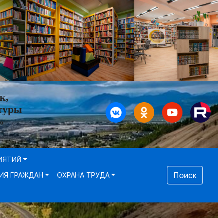
к,
туры
»
ИЯТИЙ
Поиск
ИЯ ГРАЖДАН
ОХРАНА ТРУДА