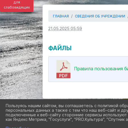
для
слабовидящих
ГЛАВНАЯ
СВЕДЕНИЯ ОБ УЧРЕЖДЕНИИ
21.05.2025 05:59
ФАЙЛЫ
Правила пользования би
Пользуясь нашим сайтом, вы соглашаетесь с политикой обр
персональных данных а также с тем что наш веб-сайт и др
подключенные к веб-сайту сторонние сервисы используют 
как Яндекс Метрика, "Госуслуги", "PRO.Культура", "Спутник а