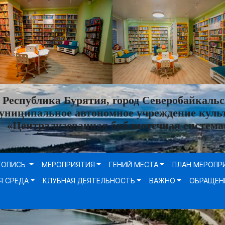
Республика Бурятия, город Северобайкальс
униципальное автономное учреждение куль
«Централизованная библиотечная система
ТОПИСЬ
МЕРОПРИЯТИЯ
ГЕНИЙ МЕСТА
ПЛАН МЕРОПР
Я СРЕДА
КЛУБНАЯ ДЕЯТЕЛЬНОСТЬ
ВАЖНО
ОБРАЩЕН