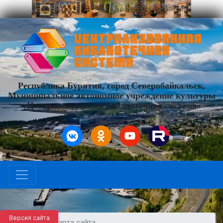
Республика Бурятия, город Северобайкальск,
Муниципальное автономное учреждение культуры
«Централизованная библиотечная система»
Версия сайта
Карта сайта
ГЛАВНАЯ