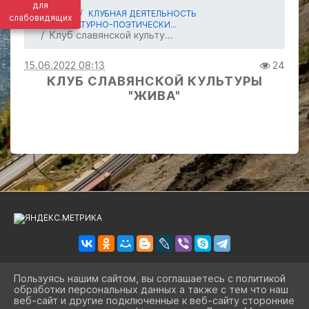
для
ГЛАВНАЯ
КЛУБНАЯ ДЕЯТЕЛЬНОСТЬ
слабовидящих
ЛИТЕРАТУРНО-ПОЭТИЧЕСКИ...
Клуб славянской культу...
15.06.2022 08:13
24
КЛУБ СЛАВЯНСКОЙ КУЛЬТУРЫ
"ЖИВА"
Пользуясь нашим сайтом, вы соглашаетесь с политикой
обработки персональных данных а также с тем что наш
2026 Г. BIBLSBK.RU
веб-сайт и другие подключенные к веб-сайту сторонние
ВХОД