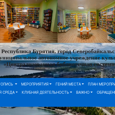
Республика Бурятия, город Северобайкальс
униципальное автономное учреждение куль
«Централизованная библиотечная система
ТОПИСЬ
МЕРОПРИЯТИЯ
ГЕНИЙ МЕСТА
ПЛАН МЕРОПР
Я СРЕДА
КЛУБНАЯ ДЕЯТЕЛЬНОСТЬ
ВАЖНО
ОБРАЩЕН