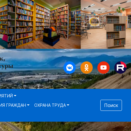
к,
туры
»
ИЯТИЙ
Поиск
ИЯ ГРАЖДАН
ОХРАНА ТРУДА