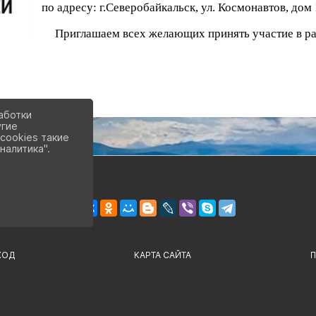
по адресу: г.Северобайкальск, ул. Космонавтов, до
Приглашаем всех желающих принять участие в ра
аботки
угие
cookies такие
налитика".
ХОД
КАРТА САЙТА
П