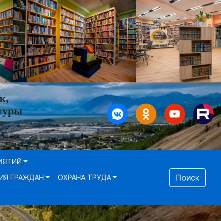
к,
туры
»
ИЯТИЙ
Поиск
ИЯ ГРАЖДАН
ОХРАНА ТРУДА