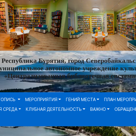
Республика Бурятия, город Северобайкальс
униципальное автономное учреждение куль
«Централизованная библиотечная система
ТОПИСЬ
МЕРОПРИЯТИЯ
ГЕНИЙ МЕСТА
ПЛАН МЕРОПР
Я СРЕДА
КЛУБНАЯ ДЕЯТЕЛЬНОСТЬ
ВАЖНО
ОБРАЩЕН