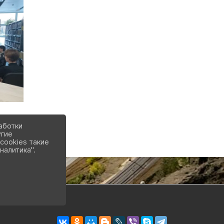
аботки
угие
cookies такие
налитика".