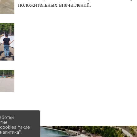
положительных впечатлений.
аботки
угие
cookies такие
налитика".