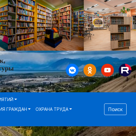
к,
туры
»
ИЯТИЙ
Поиск
ИЯ ГРАЖДАН
ОХРАНА ТРУДА