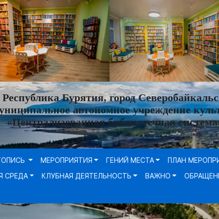
Республика Бурятия, город Северобайкальс
униципальное автономное учреждение куль
«Централизованная библиотечная система
ТОПИСЬ
МЕРОПРИЯТИЯ
ГЕНИЙ МЕСТА
ПЛАН МЕРОПР
Я СРЕДА
КЛУБНАЯ ДЕЯТЕЛЬНОСТЬ
ВАЖНО
ОБРАЩЕН