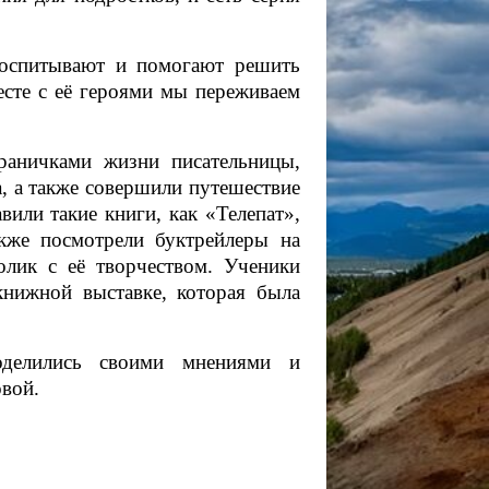
оспитывают и помогают решить
есте с её героями мы переживаем
.
раничками жизни писательницы,
а, а также совершили путешествие
вили такие книги, как «Телепат»,
кже посмотрели буктрейлеры на
лик с её творчеством. Ученики
книжной выставке, которая была
оделились своими мнениями и
вой.