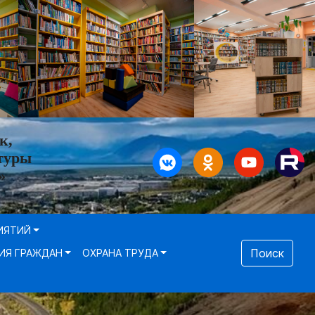
к,
туры
»
ИЯТИЙ
Поиск
ИЯ ГРАЖДАН
ОХРАНА ТРУДА