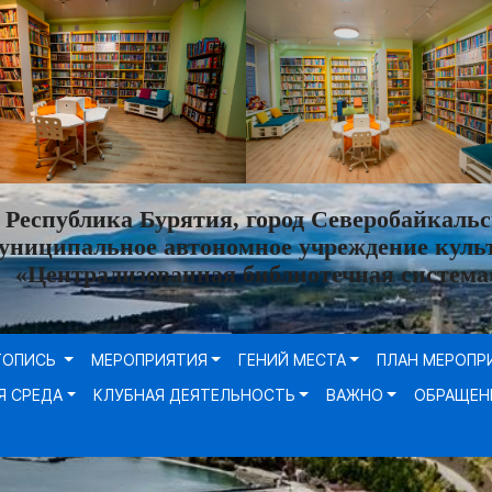
Республика Бурятия, город Северобайкальс
униципальное автономное учреждение куль
«Централизованная библиотечная система
ТОПИСЬ
МЕРОПРИЯТИЯ
ГЕНИЙ МЕСТА
ПЛАН МЕРОПР
Я СРЕДА
КЛУБНАЯ ДЕЯТЕЛЬНОСТЬ
ВАЖНО
ОБРАЩЕН