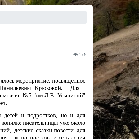
175
тоялось мероприятие, посвященное
ы Шамильевны Крюковой. Для
имназии №5 "им.Л.В. Усыниной"
ет.
 детей и подростков, но и для
В копилке писательницы уже около
ний, детские сказки-повести для
ия для подростков, и есть серия