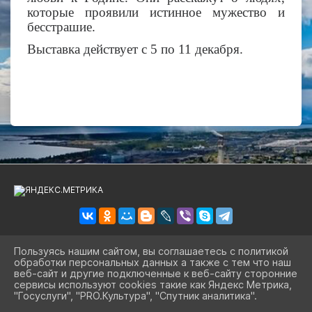
которые проявили истинное мужество и
бесстрашие.
Выставка действует с 5 по 11 декабря.
Пользуясь нашим сайтом, вы соглашаетесь с политикой
обработки персональных данных а также с тем что наш
2026 Г. BIBLSBK.RU
веб-сайт и другие подключенные к веб-сайту сторонние
ВХОД
сервисы используют cookies такие как Яндекс Метрика,
КАРТА САЙТА
"Госуслуги", "PRO.Культура", "Спутник аналитика".
ПОЛИТИКА ОБРАБОТКИ ПЕРСОНАЛЬНЫХ ДАННЫХ
^