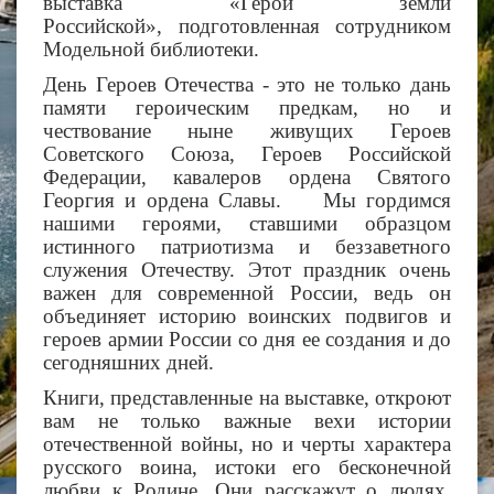
выставка «Герои земли
Российской», подготовленная сотрудником
Модельной библиотеки.
День Героев Отечества - это не только дань
памяти героическим предкам, но и
чествование ныне живущих Героев
Советского Союза, Героев Российской
Федерации, кавалеров ордена Святого
Георгия и ордена Славы. Мы гордимся
нашими героями, ставшими образцом
истинного патриотизма и беззаветного
служения Отечеству. Этот праздник очень
важен для современной России, ведь он
объединяет историю воинских подвигов и
героев армии России со дня ее создания и до
сегодняшних дней.
Книги, представленные на выставке, откроют
вам не только важные вехи истории
отечественной войны, но и черты характера
русского воина, истоки его бесконечной
любви к Родине. Они расскажут о людях,