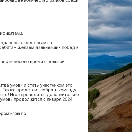
 наибольшее количество баллов среди
тификатами.
одарность педагогам за
 ребятам желаем дальнейших побед в
вести весело время с пользой,
тва умов» и стать участником это
. Также предстоит собрать команду,
осто! Игра проводится дополнительно
а умов» продолжится с января 2024
ором игры по