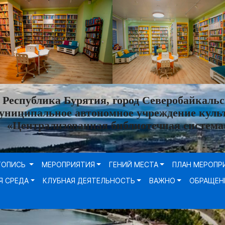
Республика Бурятия, город Северобайкальс
униципальное автономное учреждение куль
«Централизованная библиотечная система
ТОПИСЬ
МЕРОПРИЯТИЯ
ГЕНИЙ МЕСТА
ПЛАН МЕРОПР
Я СРЕДА
КЛУБНАЯ ДЕЯТЕЛЬНОСТЬ
ВАЖНО
ОБРАЩЕН