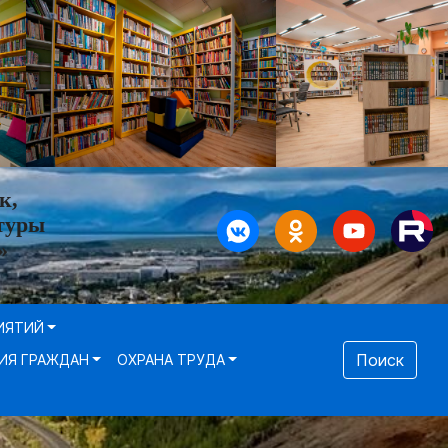
к,
туры
»
ИЯТИЙ
Поиск
ИЯ ГРАЖДАН
ОХРАНА ТРУДА