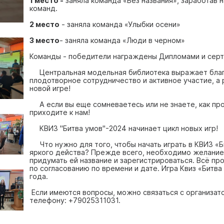
1 место -
заняла команда «Без названия», заработав
команд.
2 место
- заняла команда «Улыбки осени»
3 место
- заняла команда «Люди в черном»
Команды - победители награждены Дипломами и сер
Центральная модельная библиотека выражает благ
плодотворное сотрудничество и активное участие, а
новой игре!
А если вы еще сомневаетесь или не знаете, как про
приходите к нам!
КВИЗ "Битва умов"-2024 начинает цикл новых игр!
Что нужно для того, чтобы начать играть в КВИЗ «Би
яркого действа? Прежде всего, необходимо желание
придумать ей название и зарегистрироваться. Всё пр
по согласованию по времени и дате. Игра Квиз «Битв
года.
Если имеются вопросы, можно связаться с организат
телефону: +79025311031.