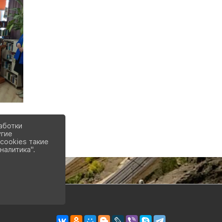
аботки
угие
cookies такие
налитика".