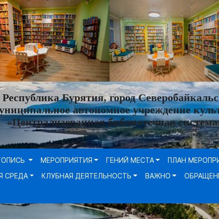
Республика Бурятия, город Северобайкальс
униципальное автономное учреждение куль
«Централизованная библиотечная система
ТОПИСЬ
МЕРОПРИЯТИЯ
ГЕНИЙ МЕСТА
ПЛАН МЕРОПР
Я СРЕДА
КЛУБНАЯ ДЕЯТЕЛЬНОСТЬ
ВАЖНО
ОБРАЩЕН