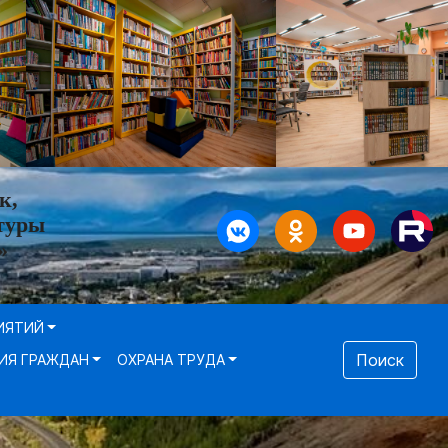
к,
туры
»
ИЯТИЙ
Поиск
ИЯ ГРАЖДАН
ОХРАНА ТРУДА