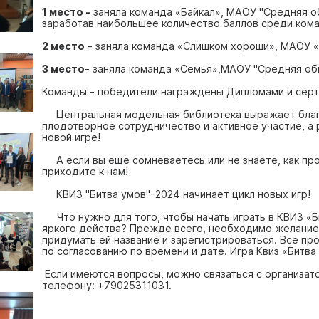
1 место -
заняла команда «Байкал», МАОУ "Средняя 
заработав наибольшее количество баллов среди кома
2 место
- заняла команда «Слишком хороши», МАОУ «
3 место
- заняла команда «Семья»,МАОУ "Средняя о
Команды - победители награждены Дипломами и сер
Центральная модельная библиотека выражает благ
плодотворное сотрудничество и активное участие, а
новой игре!
А если вы еще сомневаетесь или не знаете, как про
приходите к нам!
КВИЗ "Битва умов"-2024 начинает цикл новых игр!
Что нужно для того, чтобы начать играть в КВИЗ «Би
яркого действа? Прежде всего, необходимо желание
придумать ей название и зарегистрироваться. Всё пр
по согласованию по времени и дате. Игра Квиз «Битв
Если имеются вопросы, можно связаться с организат
телефону: +79025311031.