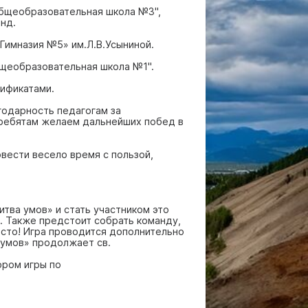
общеобразовательная школа №3",
нд.
Гимназия №5» им.Л.В.Усыниной.
бщеобразовательная школа №1".
тификатами.
одарность педагогам за
 ребятам желаем дальнейших побед в
вести весело время с пользой,
тва умов» и стать участником это
. Также предстоит собрать команду,
осто! Игра проводится дополнительно
а умов» продолжает св.
ором игры по