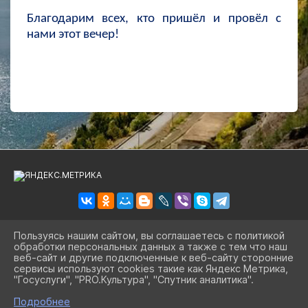
Благодарим всех, кто пришёл и провёл с
нами этот вечер!
Пользуясь нашим сайтом, вы соглашаетесь с политикой
обработки персональных данных а также с тем что наш
2026 Г. BIBLSBK.RU
веб-сайт и другие подключенные к веб-сайту сторонние
ВХОД
сервисы используют cookies такие как Яндекс Метрика,
КАРТА САЙТА
"Госуслуги", "PRO.Культура", "Спутник аналитика".
ПОЛИТИКА ОБРАБОТКИ ПЕРСОНАЛЬНЫХ ДАННЫХ
^
Подробнее
СДЕЛАНО НА KUBCMS