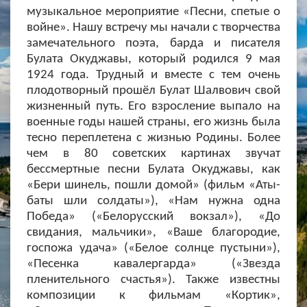
музыкальное мероприятие «Песни, спетые о
войне». Нашу встречу мы начали с творчества
замечательного поэта, барда и писателя
Булата Окуджавы, который родился 9 мая
1924 года. Трудный и вместе с тем очень
плодотворный прошёл Булат Шалвович свой
жизненный путь. Его взросление выпало на
военные годы нашей страны, его жизнь была
тесно переплетена с жизнью Родины. Более
чем в 80 советских картинах звучат
бессмертные песни Булата Окуджавы, как
«Бери шинель, пошли домой» (фильм «Аты-
баты шли солдаты»), «Нам нужна одна
Победа» («Белорусский вокзал»), «До
свидания, мальчики», «Ваше благородие,
госпожа удача» («Белое солнце пустыни»),
«Песенка кавалергарда» («Звезда
пленительного счастья»). Также известны
композиции к фильмам «Кортик»,