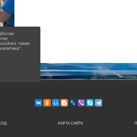
аботки
угие
cookies такие
налитика".
ХОД
КАРТА САЙТА
П