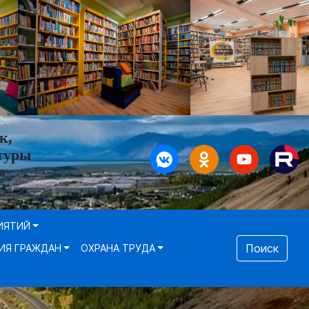
к,
туры
»
ИЯТИЙ
Поиск
ИЯ ГРАЖДАН
ОХРАНА ТРУДА