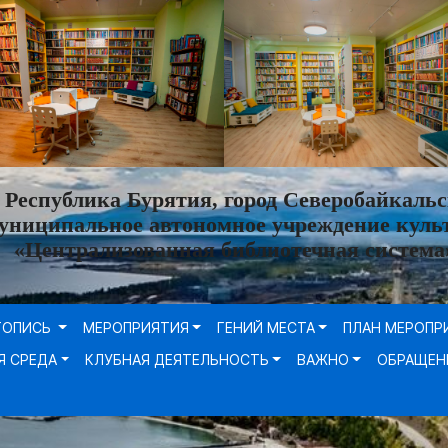
Республика Бурятия, город Северобайкальс
униципальное автономное учреждение куль
«Централизованная библиотечная система
ТОПИСЬ
МЕРОПРИЯТИЯ
ГЕНИЙ МЕСТА
ПЛАН МЕРОПР
Я СРЕДА
КЛУБНАЯ ДЕЯТЕЛЬНОСТЬ
ВАЖНО
ОБРАЩЕН