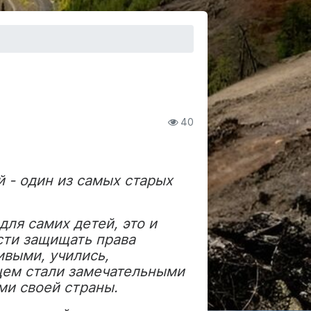
40
- один из самых старых
ля самих детей, это и
сти защищать права
ивыми, учились,
щем стали замечательными
ми своей страны.