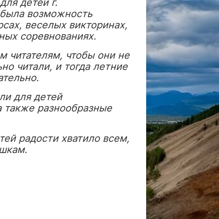
ля детей г.
т была возможность
рсах, веселых викторинах,
чных соревнованиях.
читателям, чтобы они не
но читали, и тогда летние
ательно.
и для детей
а также разнообразные
й радости хватило всем,
ушкам.