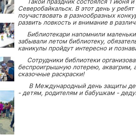
Такой праздник состоялся 1 июня и д
Северобайкальск. В этот день у ребя
поучаствовать в разнообразных конку
развить ловкость и внимание в разли
Библиотекари напомнили маленьким 
забывали летом библиотеку, обязатель
каникулы пройдут интересно и познав
Сотрудники библиотеки организовал
беспроигрышную лотерею, аквагрим, 
сказочные раскраски!
В Международный день защиты дете
- детям, родителям и бабушкам - дед