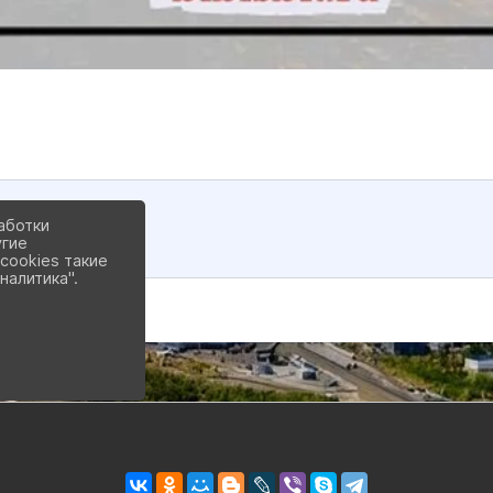
аботки
(1.4 MiB)
угие
cookies такие
налитика".