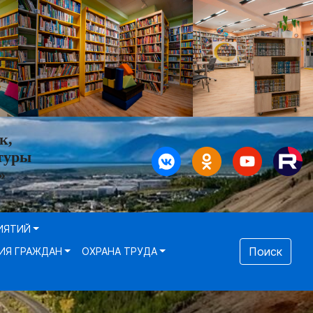
к,
туры
»
ИЯТИЙ
Поиск
ИЯ ГРАЖДАН
ОХРАНА ТРУДА