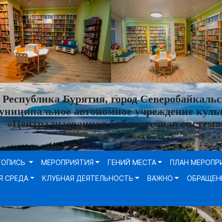
Республика Бурятия, город Северобайкальс
униципальное автономное учреждение куль
«Централизованная библиотечная система
ТОПИСЬ
МЕРОПРИЯТИЯ
ГЕНИЙ МЕСТА
ПЛАН МЕРОПР
Я СРЕДА
КЛУБНАЯ ДЕЯТЕЛЬНОСТЬ
ВАЖНО
ОБРАЩЕН