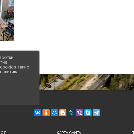
аботки
угие
cookies такие
налитика".
ХОД
КАРТА САЙТА
П