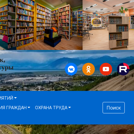
к,
туры
»
ИЯТИЙ
Поиск
ИЯ ГРАЖДАН
ОХРАНА ТРУДА