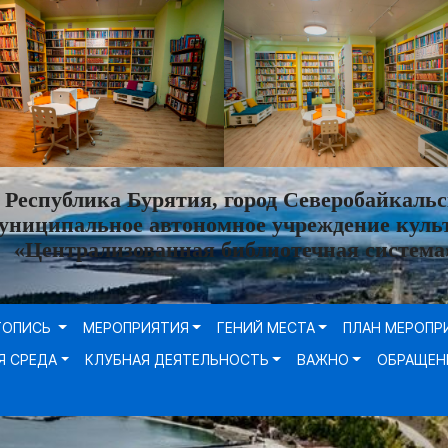
Республика Бурятия, город Северобайкальс
униципальное автономное учреждение куль
«Централизованная библиотечная система
ТОПИСЬ
МЕРОПРИЯТИЯ
ГЕНИЙ МЕСТА
ПЛАН МЕРОПР
Я СРЕДА
КЛУБНАЯ ДЕЯТЕЛЬНОСТЬ
ВАЖНО
ОБРАЩЕН