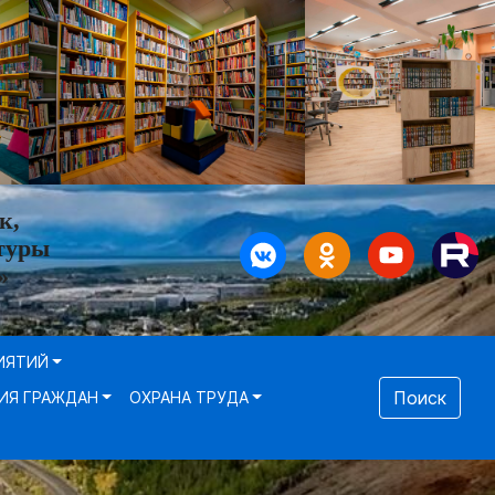
к,
туры
»
ИЯТИЙ
Поиск
ИЯ ГРАЖДАН
ОХРАНА ТРУДА