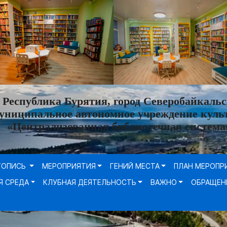
Республика Бурятия, город Северобайкальс
униципальное автономное учреждение куль
«Централизованная библиотечная система
ТОПИСЬ
МЕРОПРИЯТИЯ
ГЕНИЙ МЕСТА
ПЛАН МЕРОПР
Я СРЕДА
КЛУБНАЯ ДЕЯТЕЛЬНОСТЬ
ВАЖНО
ОБРАЩЕН