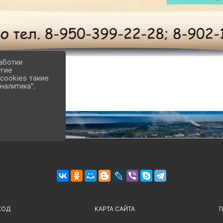
аботки
угие
cookies такие
налитика".
ХОД
КАРТА САЙТА
П