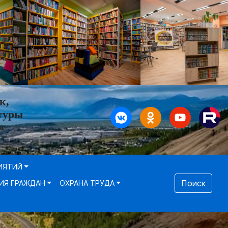
к,
туры
»
ИЯТИЙ
Поиск
ИЯ ГРАЖДАН
ОХРАНА ТРУДА