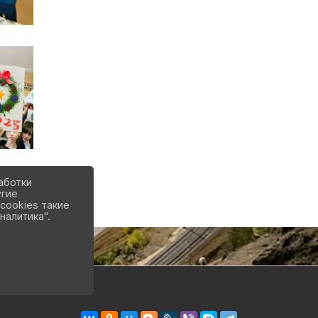
аботки
угие
cookies такие
налитика".