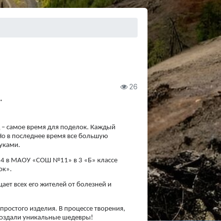
26
.
д – самое время для поделок. Каждый
Но в последнее время все большую
уками.
024 в МАОУ «СОШ №11» в 3 «Б» классе
ок».
ает всех его жителей от болезней и
простого изделия. В процессе творения,
создали уникальные шедевры!