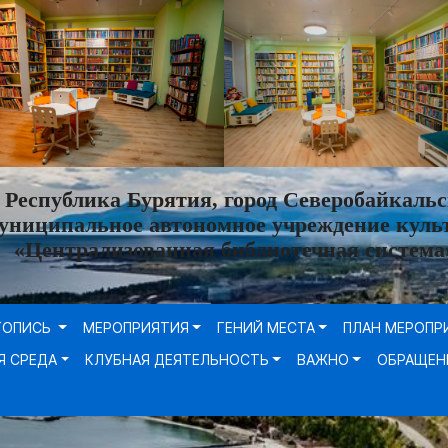
Республика Бурятия, город Северобайкальс
униципальное автономное учреждение куль
«Централизованная библиотечная система
ТОПИСЬ
МЕРОПРИЯТИЯ
ГЕНИЙ МЕСТА
ПЛАН МЕРОПР
Я СРЕДА
КЛУБНАЯ ДЕЯТЕЛЬНОСТЬ
ВАЖНО
ОБРАЩЕН