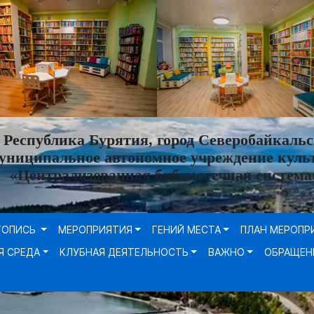
Республика Бурятия, город Северобайкальс
униципальное автономное учреждение куль
«Централизованная библиотечная система
ТОПИСЬ
МЕРОПРИЯТИЯ
ГЕНИЙ МЕСТА
ПЛАН МЕРОПР
Я СРЕДА
КЛУБНАЯ ДЕЯТЕЛЬНОСТЬ
ВАЖНО
ОБРАЩЕН