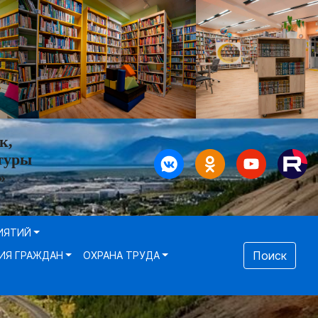
к,
туры
»
ИЯТИЙ
Поиск
ИЯ ГРАЖДАН
ОХРАНА ТРУДА