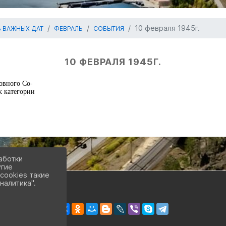
10 февраля 1945г.
 ВАЖНЫХ ДАТ
ФЕВРАЛЬ
СОБЫТИЯ
10 ФЕВРАЛЯ 1945Г.
ховного Со-
к категории
аботки
угие
cookies такие
налитика".