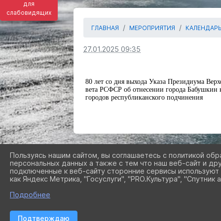
для
слабовидящих
ГЛАВНАЯ
МЕРОПРИЯТИЯ
КАЛЕНДАРЬ
27.01.2025 09:35
80 лет со дня выхода Указа Президиума Вер
вета РСФСР об отнесении города Бабушкин 
городов республиканского подчинения
Пользуясь нашим сайтом, вы соглашаетесь с политикой обр
персональных данных а также с тем что наш веб-сайт и др
подключенные к веб-сайту сторонние сервисы используют 
как Яндекс Метрика, "Госуслуги", "PRO.Культура", "Спутник а
Подробнее
Подтверждаю