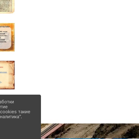
аботки
угие
cookies такие
налитика".