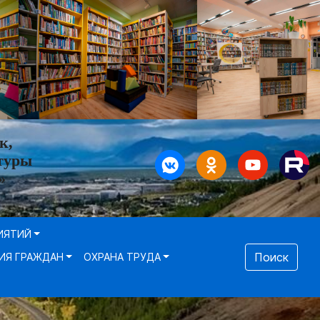
к,
туры
»
ИЯТИЙ
Поиск
ИЯ ГРАЖДАН
ОХРАНА ТРУДА