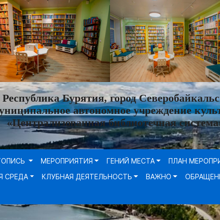
Республика Бурятия, город Северобайкальс
униципальное автономное учреждение куль
«Централизованная библиотечная система
ТОПИСЬ
МЕРОПРИЯТИЯ
ГЕНИЙ МЕСТА
ПЛАН МЕРОПР
Я СРЕДА
КЛУБНАЯ ДЕЯТЕЛЬНОСТЬ
ВАЖНО
ОБРАЩЕН