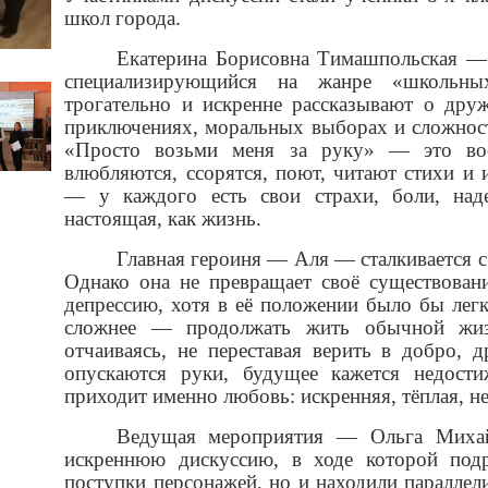
школ города.
Екатерина Борисовна Тимашпольская — 
специализирующийся на жанре «школьны
трогательно и искренне рассказывают о дру
приключениях, моральных выборах и сложност
«Просто возьми меня за руку» — это вось
влюбляются, ссорятся, поют, читают стихи и 
— у каждого есть свои страхи, боли, на
настоящая, как жизнь.
Главная героиня — Аля — сталкивается с
Однако она не превращает своё существовани
депрессию, хотя в её положении было бы легк
сложнее — продолжать жить обычной жиз
отчаиваясь, не переставая верить в добро,
опускаются руки, будущее кажется недос
приходит именно любовь: искренняя, тёплая, н
Ведущая мероприятия — Ольга Михай
искреннюю дискуссию, в ходе которой подр
поступки персонажей, но и находили паралле