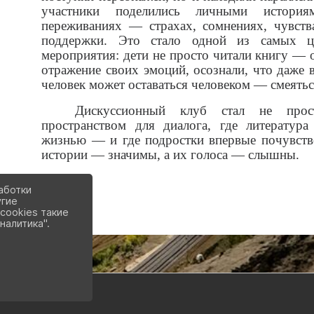
участники поделились личными истори
переживаниях — страхах, сомнениях, чувств
поддержки. Это стало одной из самых ц
мероприятия: дети не просто читали книгу — 
отражение своих эмоций, осознали, что даже 
человек может оставаться человеком — смеятьс
Дискуссионный клуб стал не прост
пространством для диалога, где литератур
жизнью — и где подростки впервые почувство
истории — значимы, а их голоса — слышны.
аботки
угие
cookies такие
налитика".