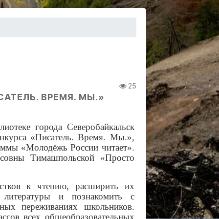
25
АТЕЛЬ. ВРЕМЯ. МЫ.»
иотеке города Северобайкальск
нкурса «Писатель. Время. Мы.»,
аммы «Молодёжь России читает».
исовны Тимашпольской «Просто
стков к чтению, расширить их
 литературы и познакомить с
ных переживаниях школьников.
ассов всех общеобразовательных