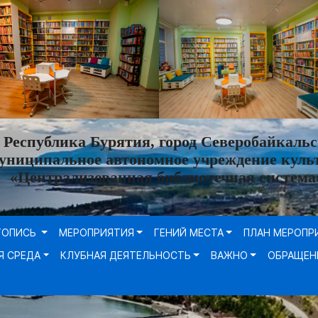
Республика Бурятия, город Северобайкальс
униципальное автономное учреждение куль
«Централизованная библиотечная система
ТОПИСЬ
МЕРОПРИЯТИЯ
ГЕНИЙ МЕСТА
ПЛАН МЕРОПР
Я СРЕДА
КЛУБНАЯ ДЕЯТЕЛЬНОСТЬ
ВАЖНО
ОБРАЩЕН