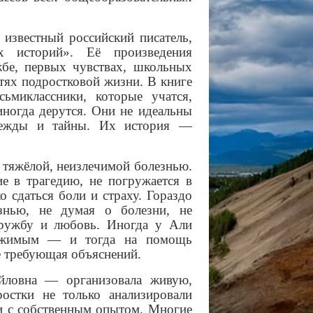
известный российский писатель,
х историй». Её произведения
жбе, первых чувствах, школьных
ях подростковой жизни. В книге
миклассники, которые учатся,
иногда дерутся. Они не идеальны
дежды и тайны. Их история —
 тяжёлой, неизлечимой болезнью.
е в трагедию, не погружается в
о сдаться боли и страху. Гораздо
нью, не думая о болезни, не
 дружбу и любовь. Иногда у Али
тижимым — и тогда на помощь
е требующая объяснений.
ловна — организовала живую,
остки не только анализировали
ли с собственным опытом. Многие