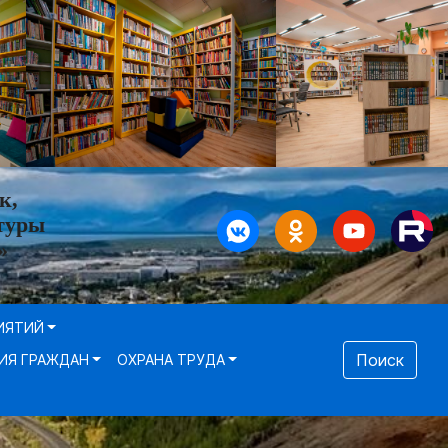
к,
туры
»
ИЯТИЙ
Поиск
ИЯ ГРАЖДАН
ОХРАНА ТРУДА