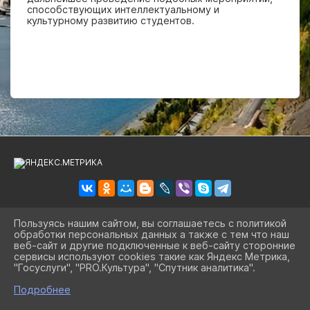
способствующих интеллектуальному и
культурному развитию студентов.
Пользуясь нашим сайтом, вы соглашаетесь с политикой
обработки персональных данных а также с тем что наш
2026 Г. BIBLSBK.RU
веб-сайт и другие подключенные к веб-сайту сторонние
ВХОД
сервисы используют cookies такие как Яндекс Метрика,
КАРТА САЙТА
"Госуслуги", "PRO.Культура", "Спутник аналитика".
ПОЛИТИКА ОБРАБОТКИ ПЕРСОНАЛЬНЫХ ДАННЫХ
^
Подробнее
СДЕЛАНО НА KUBCMS
РАЗРАБОТКА И ПОДДЕРЖКА