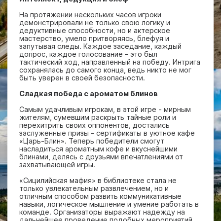
На протяжении нескольких часов игроки
демонстрировали не только свою логику и
дедуктивные способности, но и актерское
мастерство, умело притворяясь, блефуя и
запутывая следы. Каждое заседание, каждый
допрос, каждое голосование – это был
тактический ход, направленный на победу. Интрига
сохранялась до самого конца, ведь никто не мог
быть уверен в своей безопасности.
Сладкая победа с ароматом блинов
Самым удачливым игрокам, в этой игре - мирным
жителям, сумевшим раскрыть тайные роли и
перехитрить своих оппонентов, достались
заслуженные призы – сертификаты в уютное кафе
«Царь-Блин». Теперь победители смогут
насладиться ароматным кофе и вкуснейшими
блинами, делясь с друзьями впечатлениями от
захватывающей игры.
«Сицилийская мафия» в библиотеке стала не
только увлекательным развлечением, но и
отличным способом развить коммуникативные
навыки, логическое мышление и умение работать в
команде. Организаторы выражают надежду на
дальнейшее проведение подобных мероприятий,