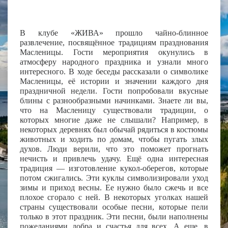
В клубе «ЖИВА» прошло чайно-блинное
развлечение, посвящённое традициям празднования
Масленицы. Гости мероприятия окунулись в
атмосферу народного праздника и узнали много
интересного. В ходе беседы рассказали о символике
Масленицы, её истории и значении каждого дня
праздничной недели. Гости попробовали вкусные
блины с разнообразными начинками. Знаете ли вы,
что на Масленицу существовали традиции, о
которых многие даже не слышали? Например, в
некоторых деревнях был обычай рядиться в костюмы
животных и ходить по домам, чтобы пугать злых
духов. Люди верили, что это поможет прогнать
нечисть и привлечь удачу. Ещё одна интересная
традиция — изготовление кукол-оберегов, которые
потом сжигались. Эти куклы символизировали уход
зимы и приход весны. Ее нужно было сжечь и все
плохое сгорало с ней. В некоторых уголках нашей
страны существовали особые песни, которые пели
только в этот праздник. Эти песни, были наполнены
пожеланиями добра и счастья для всех. А еще, в